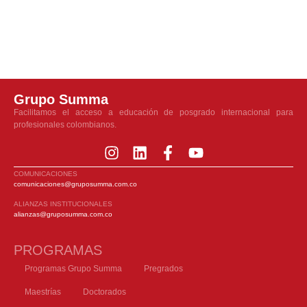
Ana López
Grupo Summa
Facilitamos el acceso a educación de posgrado internacional para
profesionales colombianos.
COMUNICACIONES
comunicaciones@gruposumma.com.co
ALIANZAS INSTITUCIONALES
alianzas@gruposumma.com.co
PROGRAMAS
Programas Grupo Summa
Pregrados
Maestrías
Doctorados