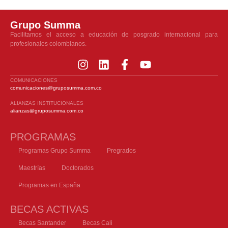
Grupo Summa
Facilitamos el acceso a educación de posgrado internacional para
profesionales colombianos.
COMUNICACIONES
comunicaciones@gruposumma.com.co
ALIANZAS INSTITUCIONALES
alianzas@gruposumma.com.co
PROGRAMAS
Programas Grupo Summa
Pregrados
Maestrías
Doctorados
Programas en España
BECAS ACTIVAS
Becas Santander
Becas Cali