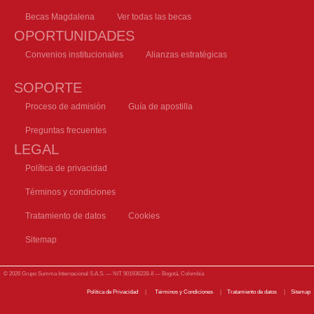
Becas Magdalena
Ver todas las becas
OPORTUNIDADES
Convenios institucionales
Alianzas estratégicas
SOPORTE
Proceso de admisión
Guía de apostilla
Preguntas frecuentes
LEGAL
Política de privacidad
Términos y condiciones
Tratamiento de datos
Cookies
Sitemap
© 2026 Grupo Summa Internacional S.A.S. — NIT 901936228-8 — Bogotá, Colombia
Política de Privacidad
|
Términos y Condiciones
|
Tratamiento de datos
|
Sitemap