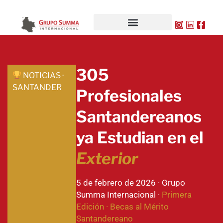
305
NOTICIAS ·
SANTANDER
Profesionales
Santandereanos
ya Estudian en el
Exterior
5 de febrero de 2026 · Grupo
Summa Internacional ·
Primera
Edición · Becas al Mérito
Santandereano