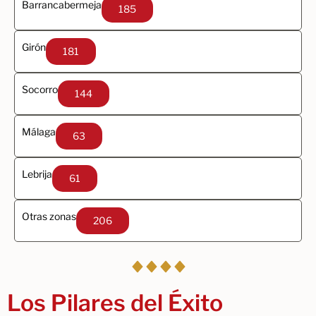
Barrancabermeja
185
Girón
181
Socorro
144
Málaga
63
Lebrija
61
Otras zonas
206
Los Pilares del Éxito