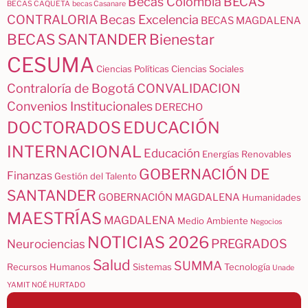
Becas Colombia
BECAS
BECAS CAQUETA
becas Casanare
CONTRALORIA
Becas Excelencia
BECAS MAGDALENA
BECAS SANTANDER
Bienestar
CESUMA
Ciencias Políticas
Ciencias Sociales
Contraloría de Bogotá
CONVALIDACION
Convenios Institucionales
DERECHO
DOCTORADOS
EDUCACIÓN
INTERNACIONAL
Educación
Energías Renovables
GOBERNACIÓN DE
Finanzas
Gestión del Talento
SANTANDER
GOBERNACIÓN MAGDALENA
Humanidades
MAESTRÍAS
MAGDALENA
Medio Ambiente
Negocios
NOTICIAS 2026
PREGRADOS
Neurociencias
Salud
SUMMA
Recursos Humanos
Sistemas
Tecnología
Unade
YAMIT NOÉ HURTADO