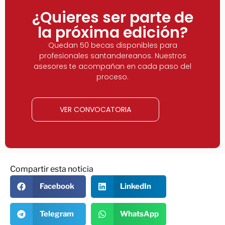
¿Quieres ser parte de
la próxima edición?
Quedan 50 becas disponibles para
profesionales santandereanos. Nuestros
asesores te acompañan en cada paso del
proceso.
VER CONVOCATORIA
Compartir esta noticia
Facebook
LinkedIn
Telegram
WhatsApp