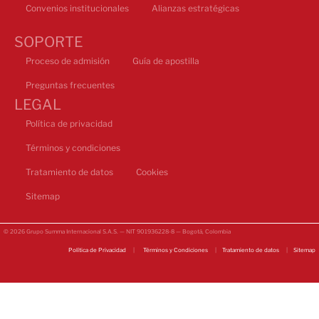
Convenios institucionales
Alianzas estratégicas
SOPORTE
Proceso de admisión
Guía de apostilla
Preguntas frecuentes
LEGAL
Política de privacidad
Términos y condiciones
Tratamiento de datos
Cookies
Sitemap
© 2026 Grupo Summa Internacional S.A.S. — NIT 901936228-8 — Bogotá, Colombia
Política de Privacidad
|
Términos y Condiciones
|
Tratamiento de datos
|
Sitemap