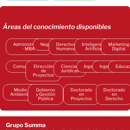
Áreas del conocimiento disponibles
Administración
Negocios
Derechos
Inteligencia
Marketing
· MBA
Humanos
Artificial
Digital
Comunicación
Dirección
Ciencias
Ingeniería
Ingeniería
Educac
de
Jurídicas
Proyectos
Medio
Gobierno
Doctorado
Doctorado
Ambiente
y Gestión
en
en
Pública
Proyectos
Derecho
Grupo Summa