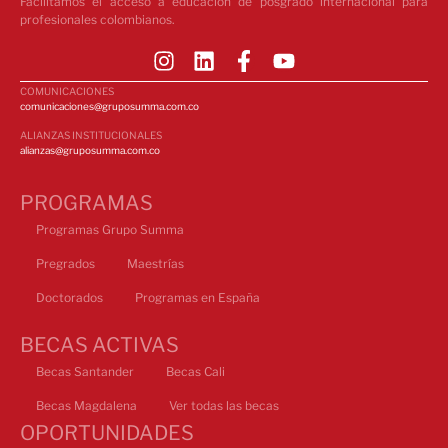
Facilitamos el acceso a educación de posgrado internacional para
profesionales colombianos.
COMUNICACIONES
comunicaciones@gruposumma.com.co
ALIANZAS INSTITUCIONALES
alianzas@gruposumma.com.co
PROGRAMAS
Programas Grupo Summa
Pregrados
Maestrías
Doctorados
Programas en España
BECAS ACTIVAS
Becas Santander
Becas Cali
Becas Magdalena
Ver todas las becas
OPORTUNIDADES