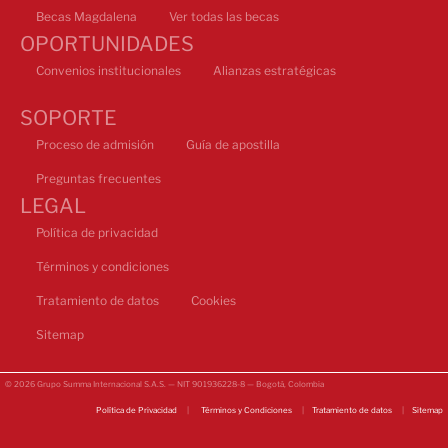
Becas Magdalena
Ver todas las becas
OPORTUNIDADES
Convenios institucionales
Alianzas estratégicas
SOPORTE
Proceso de admisión
Guía de apostilla
Preguntas frecuentes
LEGAL
Política de privacidad
Términos y condiciones
Tratamiento de datos
Cookies
Sitemap
© 2026 Grupo Summa Internacional S.A.S. — NIT 901936228-8 — Bogotá, Colombia
Política de Privacidad
|
Términos y Condiciones
|
Tratamiento de datos
|
Sitemap