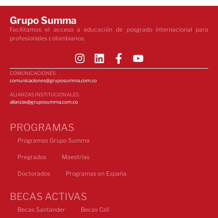
Grupo Summa
Facilitamos el acceso a educación de posgrado internacional para
profesionales colombianos.
COMUNICACIONES
comunicaciones@gruposumma.com.co
ALIANZAS INSTITUCIONALES
alianzas@gruposumma.com.co
PROGRAMAS
Programas Grupo Summa
Pregrados
Maestrías
Doctorados
Programas en España
BECAS ACTIVAS
Becas Santander
Becas Cali